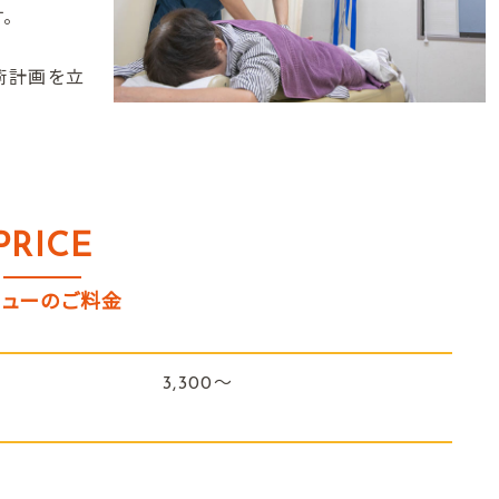
。
術計画を立
PRICE
ニューのご料金
3,300～