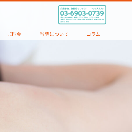
ご料金
当院について
コラム