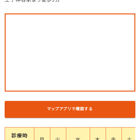
王子神谷駅より徒歩5分
マップアプリで確認する
診療時
月
火
水
木
金
土